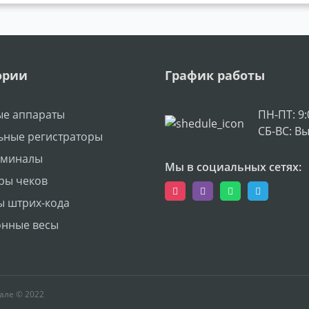
ории
График работы
ые аппараты
ПН-ПТ: 9:
СБ-ВС: В
ьные регистраторы
рминалы
Мы в социальных сетях:
ры чеков
ы штрих-кода
онные весы
але © 2022