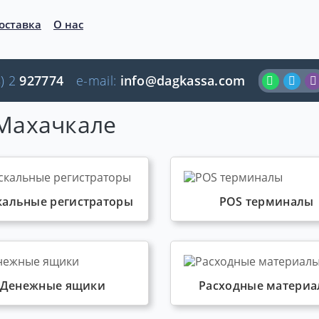
оставка
О нас
) 2
927774
e-mail:
info@dagkassa.com
 Махачкале
кальные регистраторы
POS терминалы
Денежные ящики
Расходные матери